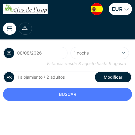
EUR
Estancia desde
8 agosto
hasta
9 agosto
1 alojamiento / 2 adultos
Modificar